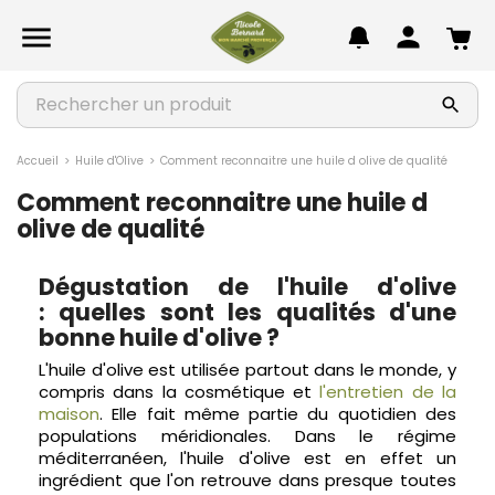
chevron_left
chevron_left
chevron_left
chevron_left
chevron_left
chevron_left
chevron_left
Autour de l'olive
Apéritif
Epicerie salée
Douceurs sucrées
Confitures
Beauté & Bien-être
Idées Cadeaux & Coffrets

chevron_right
chevron_right
chevron_right
chevron_right
chevron_right
chevron_right
chevron_right
TOUT VOIR
TOUT VOIR
TOUT VOIR
TOUT VOIR
TOUT VOIR
TOUT VOIR
TOUT VOIR
chevron_right
chevron_right
chevron_right
chevron_right
chevron_right
chevron_right
chevron_right
Huiles d’olive
Charcuteries
Accompagnements
Biscuits & Desserts
Confitures
Bougies Parfumées
Coffrets Cadeaux
Accueil
Huile d'Olive
Comment reconnaitre une huile d olive de qualité
Comment reconnaitre une huile d
chevron_right
chevron_right
chevron_right
chevron_right
chevron_right
chevron_right
chevron_right
Olives et préparations
Limonades
Plats cuisinés
Chocolats
Gelées
Compléments alimentaires
Idées Cadeaux
olive de qualité
chevron_right
chevron_right
chevron_right
chevron_right
chevron_right
chevron_right
Recettes gourmandes
Tartinables
Sauces & Condiments
Confiseries
Marmelades
Cosmétiques Provençaux
Dégustation de l'huile d'olive
: quelles sont les qualités d'une
chevron_right
chevron_right
Saveurs de la mer
Miel et produits de la ruche
bonne huile d'olive ?
L'huile d'olive est utilisée partout dans le monde, y
chevron_right
Soupes
compris dans la cosmétique et
l'entretien de la
maison
. Elle fait même partie du quotidien des
populations méridionales. Dans le régime
méditerranéen, l'huile d'olive est en effet un
ingrédient que l'on retrouve dans presque toutes