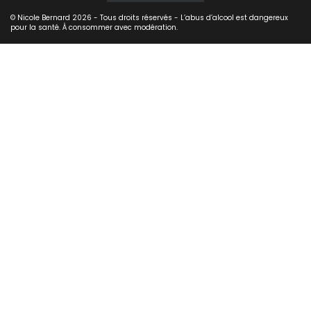
© Nicole Bernard 2026 - Tous droits réservés - L’abus d’alcool est dangereux
pour la santé. À consommer avec modération.