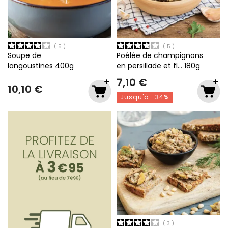
5
5
Soupe de
Poêlée de champignons
langoustines
400g
en persillade et fl…
180g
7,10 €
10,10 €
Jusqu'à -34%
3