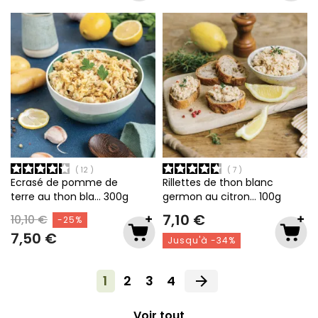
12
7
Ecrasé de pomme de
Rillettes de thon blanc
terre au thon bla…
300g
germon au citron…
100g
7,10 €
10,10 €
-25%
7,50 €
Jusqu'à -34%
1
2
3
4
arrow_forward
Voir tout