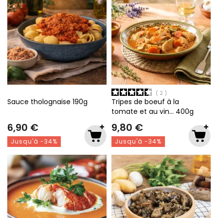
2
Sauce tholognaise
190g
Tripes de boeuf à la
tomate et au vin…
400g
6,90 €
9,80 €
Jusqu'à -34%
Jusqu'à -34%