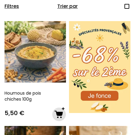
Filtres
Trier par
crop_square
Houmous de pois
chiches
100g
5,50 €