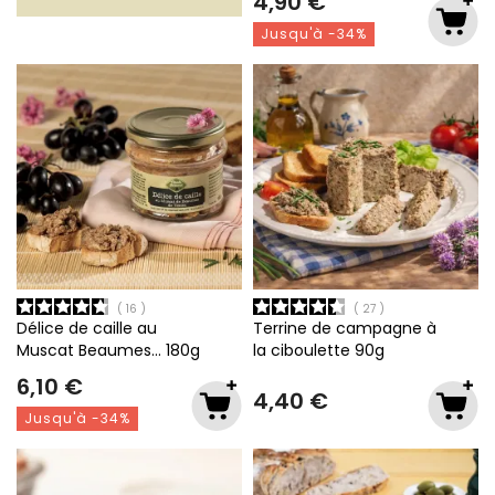
4,90 €
Jusqu'à -34%
16
27
Délice de caille au
Terrine de campagne à
Muscat Beaumes…
180g
la ciboulette
90g
6,10 €
4,40 €
Jusqu'à -34%