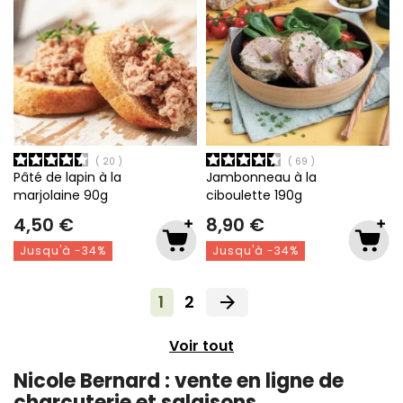
20
69
Pâté de lapin à la
Jambonneau à la
marjolaine
90g
ciboulette
190g
4,50 €
8,90 €
Jusqu'à -34%
Jusqu'à -34%
1
2
arrow_forward
Voir tout
Nicole Bernard : vente en ligne de
charcuterie et salaisons