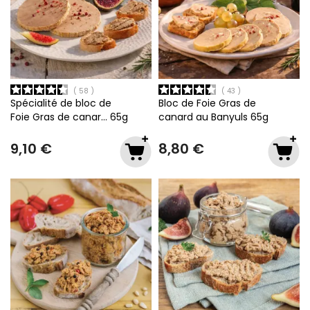
58
43
Spécialité de bloc de
Bloc de Foie Gras de
Foie Gras de canar…
65g
canard au Banyuls
65g
9,10 €
8,80 €