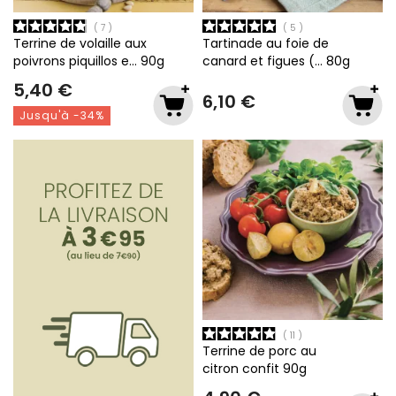
7
5
Terrine de volaille aux
Tartinade au foie de
poivrons piquillos e…
90g
canard et figues (…
80g
5,40 €
6,10 €
Jusqu'à -34%
11
Terrine de porc au
citron confit
90g