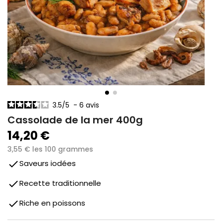
3.5
/
5
-
6
avis
Cassolade de la mer 400g
14,20 €
3,55 € les 100 grammes
done
Saveurs iodées
done
Recette traditionnelle
done
Riche en poissons