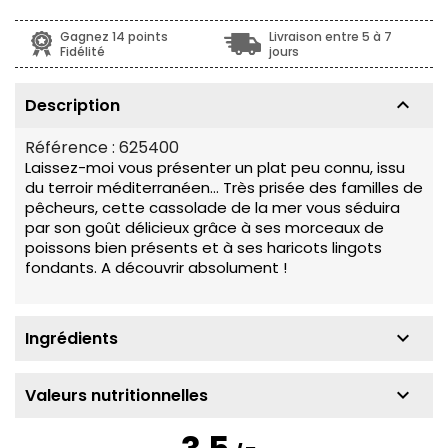
Gagnez 14 points
Livraison entre 5 à 7
Fidélité
jours
keyboard_arrow_up
Description
Référence :
625400
Laissez-moi vous présenter un plat peu connu, issu
du terroir méditerranéen… Très prisée des familles de
pêcheurs, cette cassolade de la mer vous séduira
par son goût délicieux grâce à ses morceaux de
poissons bien présents et à ses haricots lingots
fondants. A découvrir absolument !
keyboard_arrow_down
Ingrédients
keyboard_arrow_down
Valeurs nutritionnelles