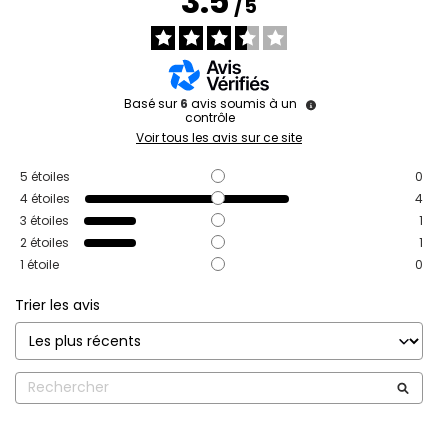
3.5
/
5
Basé sur
6
avis soumis à un
contrôle
Voir tous les avis sur ce site
5
étoiles
0
4
étoiles
4
3
étoiles
1
2
étoiles
1
1
étoile
0
Trier les avis