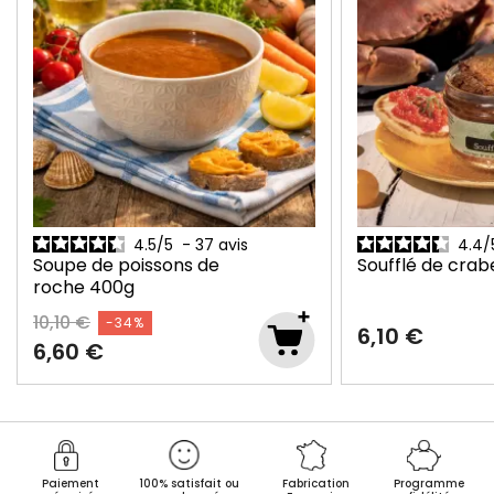
4.5
/
5
-
37
avis
4.4
/
Soupe de poissons de
Soufflé de crab
roche
400g
10,10 €
-34%
6,10 €
6,60 €
Paiement
100% satisfait ou
Fabrication
Programme