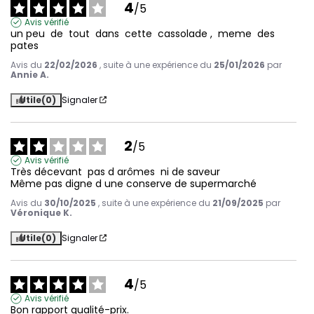
4
/
5
Avis vérifié
un peu  de  tout  dans  cette  cassolade ,  meme  des  
pates
Avis du
22/02/2026
, suite à une expérience du
25/01/2026
par
Annie A.
Utile
(0)
Signaler
2
/
5
Avis vérifié
Très décevant  pas d arômes  ni de saveur 

Même pas digne d une conserve de supermarché
Avis du
30/10/2025
, suite à une expérience du
21/09/2025
par
Véronique K.
Utile
(0)
Signaler
4
/
5
Avis vérifié
Bon rapport qualité-prix.