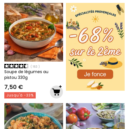
n’attend que vous !
163
Soupe de légumes au
pistou
330g
7,50 €
Jusqu'à -33%