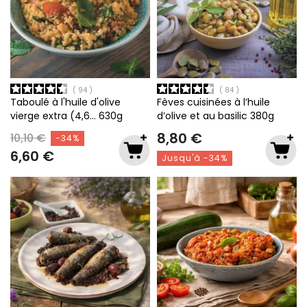
94
84
Taboulé à l'huile d'olive
Fèves cuisinées à l’huile
vierge extra (4,6…
630g
d’olive et au basilic
380g
8,80 €
10,10 €
-34%
6,60 €
Jusqu'à -34%