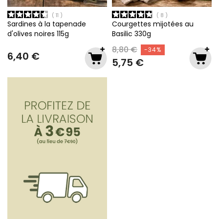
11
8
Sardines à la tapenade
Courgettes mijotées au
d'olives noires
115g
Basilic
330g
8,80 €
-34%
6,40 €
5,75 €