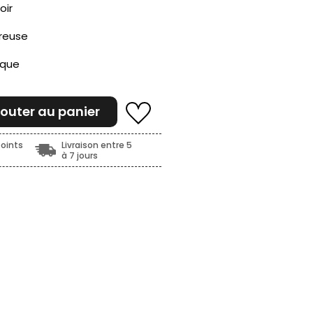
oir
reuse
ique
jouter au panier
oints
Livraison entre 5
à 7 jours