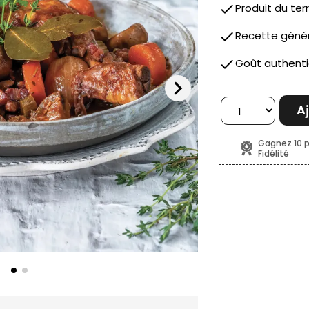
done
Produit du terr
done
Recette géné
done
Goût authent
chevron_right
A
Gagnez 10 p
Fidélité