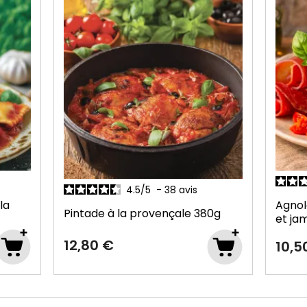
4.6
/
5
-
77
avis
Casso
Agnolottis au parmesan, ricotta
0g
la pr
et jambon sauce provenç…
390g
9,30
10,50 €
Jus