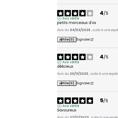
4
/
5
Avis vérifié
petits morceaux d'os
Avis du
04/02/2026
, suite à une ex
Utile
(0)
Signaler
4
/
5
Avis vérifié
délicieux
Avis du
20/11/2025
, suite à une expé
Utile
(0)
Signaler
5
/
5
Avis vérifié
Savoureux
Avis du
27/12/2023
, suite à une exp