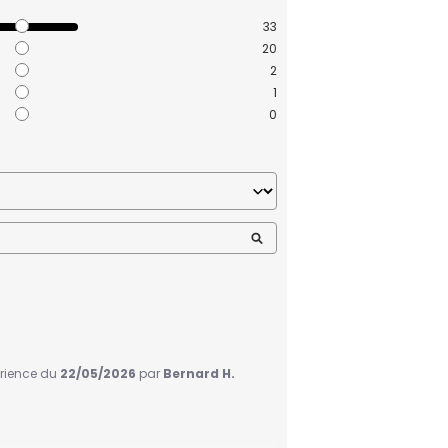
33
20
2
1
0
érience du
22/05/2026
par
Bernard H.