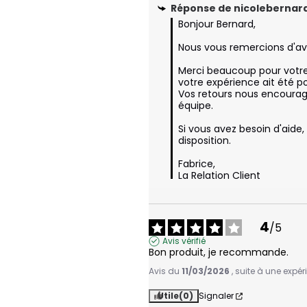
Réponse de
nicolebernard
Bonjour Bernard,

Nous vous remercions d'avo
Merci beaucoup pour votre
votre expérience ait été posi
Vos retours nous encourag
équipe.

Si vous avez besoin d'aide
disposition.

Fabrice,

La Relation Client
4
/
5
Avis vérifié
Bon produit, je recommande.
Avis du
11/03/2026
, suite à une expé
Utile
(0)
Signaler