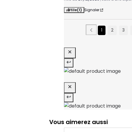
Utile
(1)
Signaler
1
2
3
Vous aimerez aussi