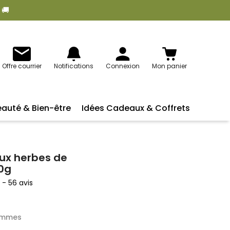
 🚚
Offre courrier
Notifications
Connexion
Mon panier
eauté & Bien-être
Idées Cadeaux & Coffrets
aux herbes de
0g
5
-
56
avis
rammes