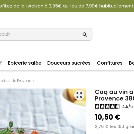
ofitez de la livraison à 3,95€ au lieu de 7,90€ habituellement
f
Epicerie salée
Douceurs sucrées
Confitures
B
herbes de Provence
Coq au vin 
zoom_out_map
Provence 38
4.5
/
10,50 €
2,76 € les 100 g