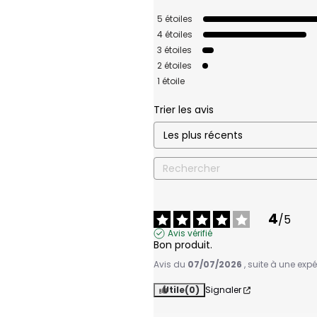
5
étoiles
4
étoiles
3
étoiles
2
étoiles
1
étoile
Trier les avis
4
/
5
Avis vérifié
Bon produit.
Avis du
07/07/2026
, suite à une exp
Utile
(0)
Signaler