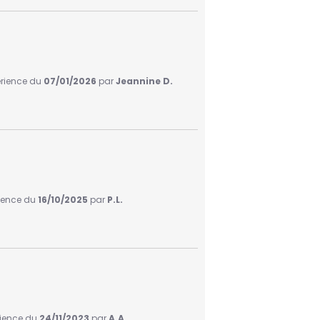
périence du
07/01/2026
par
Jeannine D.
rience du
16/10/2025
par
P.L.
érience du
24/11/2023
par
A.A.