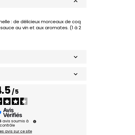
keyboard_arrow_up
nelle : de délicieux morceaux de coq
auce au vin et aux aromates. (1 à 2
keyboard_arrow_down
keyboard_arrow_down
4.5
/
5
6
avis soumis à
contrôle
les avis sur ce site