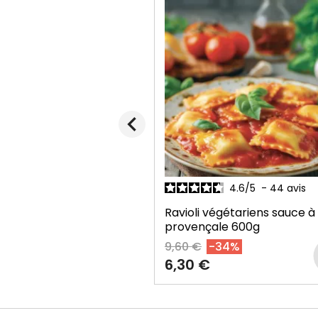
chevron_left
4.6
/
5
-
44
avis
4.5
/
5
-
38
avis
égétariens sauce à la
Pintade à la provençale
38
le
600g
34%
12,80 €