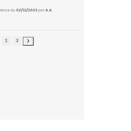
érience du
02/12/2023
par
A.A.
2
3