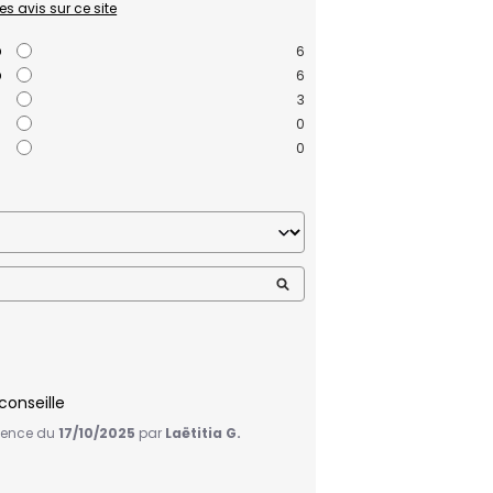
les avis sur ce site
6
6
3
0
0
 conseille
rience du
17/10/2025
par
Laëtitia G.