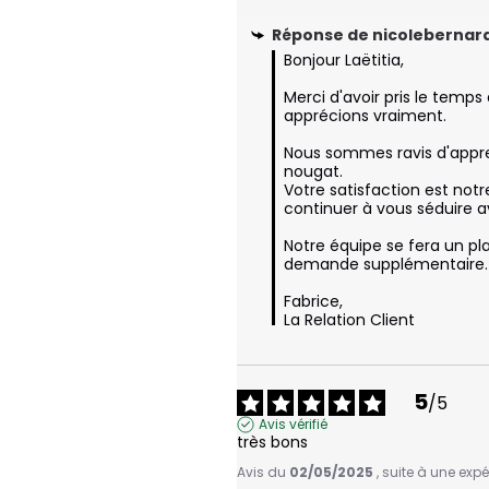
Réponse de
nicolebernard
Bonjour Laëtitia, 

Merci d'avoir pris le temps 
apprécions vraiment.

Nous sommes ravis d'appren
nougat.

Votre satisfaction est notre
continuer à vous séduire av
Notre équipe se fera un pla
demande supplémentaire.

Fabrice,

La Relation Client
5
/
5
Avis vérifié
très bons
Avis du
02/05/2025
, suite à une exp