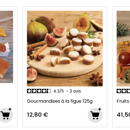
4.2
/
5
-
10
avis
Calis
5g
Fruits confits et glacés
500g
Prov
15,20
41,50 €
12,1