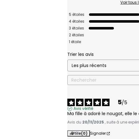
Voir tous 
5
étoiles
4
étoiles
3
étoiles
2
étoiles
1
étoile
Trier les avis
5
/
5
Avis vérifié
Ma fille à adoré le nougat, elle le
Avis du
20/11/2025
, suite à une expé
Utile
(0)
Signaler