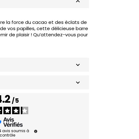
keyboard_arrow_up
e la force du cacao et des éclats de
de vos papilles, cette délicieuse barre
mir de plaisir ! Qu’attendez-vous pour
keyboard_arrow_down
keyboard_arrow_down
4.2
/
5
5
avis soumis à
contrôle