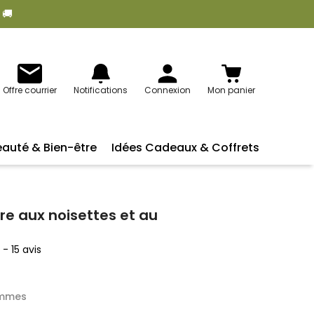
 🚚
Offre courrier
Notifications
Connexion
Mon panier
eauté & Bien-être
Idées Cadeaux & Coffrets
e aux noisettes et au
5
-
15
avis
ammes