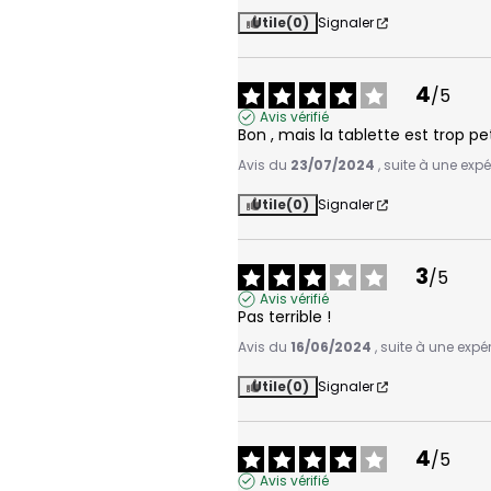
Utile
(0)
Signaler
4
/
5
Avis vérifié
Bon , mais la tablette est trop pet
Avis du
23/07/2024
, suite à une exp
Utile
(0)
Signaler
3
/
5
Avis vérifié
Pas terrible !
Avis du
16/06/2024
, suite à une exp
Utile
(0)
Signaler
4
/
5
Avis vérifié