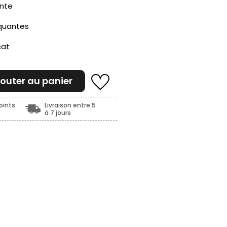
ante
quantes
cat
jouter au panier
oints
Livraison entre 5
à 7 jours