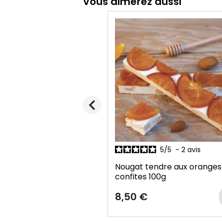
Vous aimerez aussi
chevron_left
5
/
5
-
2
avis
4.3
/
5
-
3
avis
endre aux oranges
Gourmandises à la figue
12
00g
12,80 €