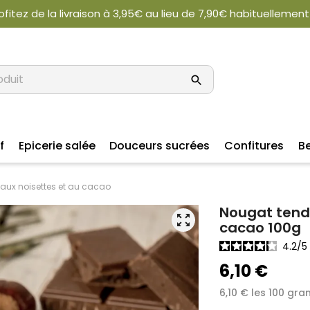
ofitez de la livraison à 3,95€ au lieu de 7,90€ habituellement
f
Epicerie salée
Douceurs sucrées
Confitures
B
aux noisettes et au cacao
Nougat tendr
zoom_out_map
cacao 100g
4.2
/
6,10 €
6,10 € les 100 gr