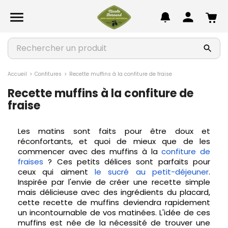
chevron_left
chevron_left
chevron_left
chevron_left
chevron_left
chevron_left
chevron_left
Autour de l'olive
Apéritif
Epicerie salée
Douceurs sucrées
Confitures
Beauté & Bien-être
Idées Cadeaux & Coffrets

chevron_right
chevron_right
chevron_right
chevron_right
chevron_right
chevron_right
chevron_right
TOUT VOIR
TOUT VOIR
TOUT VOIR
TOUT VOIR
TOUT VOIR
TOUT VOIR
TOUT VOIR
chevron_right
chevron_right
chevron_right
chevron_right
chevron_right
chevron_right
chevron_right
Huiles d’olive
Charcuteries
Accompagnements
Biscuits & Desserts
Confitures
Bougies Parfumées
Coffrets Cadeaux
Accueil
Confitures
Recette muffins à la confiture de fraise
Recette muffins à la confiture de
chevron_right
chevron_right
chevron_right
chevron_right
chevron_right
chevron_right
chevron_right
Olives et préparations
Limonades
Plats cuisinés
Chocolats
Gelées
Compléments alimentaires
Idées Cadeaux
fraise
chevron_right
chevron_right
chevron_right
chevron_right
chevron_right
chevron_right
Recettes gourmandes
Tartinables
Sauces & Condiments
Confiseries
Marmelades
Cosmétiques Provençaux
Les matins sont faits pour être doux et
réconfortants, et quoi de mieux que de les
chevron_right
chevron_right
commencer avec des muffins à la
confiture de
Saveurs de la mer
Miel et produits de la ruche
fraises
? Ces petits délices sont parfaits pour
ceux qui aiment
le sucré au petit-déjeuner
.
chevron_right
Soupes
Inspirée par l'envie de créer une recette simple
mais délicieuse avec des ingrédients du placard,
cette recette de muffins deviendra rapidement
un incontournable de vos matinées. L'idée de ces
muffins est née de la nécessité de trouver une