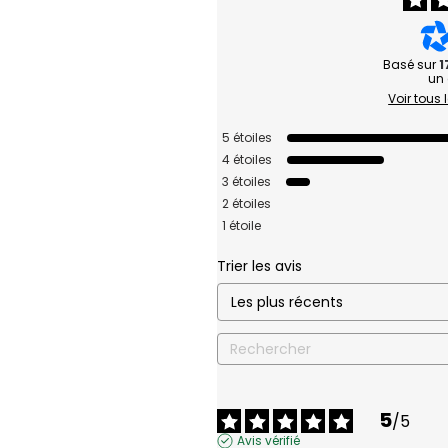
Basé sur
1
un 
Voir tous 
5
étoiles
4
étoiles
3
étoiles
2
étoiles
1
étoile
Trier les avis
5
/
5
Avis vérifié