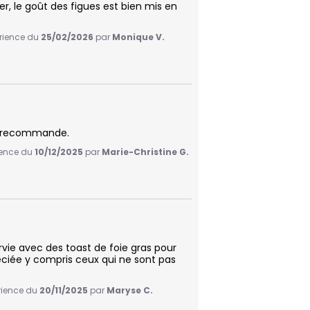
r, le goût des figues est bien mis en 
érience du
25/02/2026
par
Monique V.
je recommande.
rience du
10/12/2025
par
Marie-Christine G.
rvie avec des toast de foie gras pour 
éciée y compris ceux qui ne sont pas 
érience du
20/11/2025
par
Maryse C.