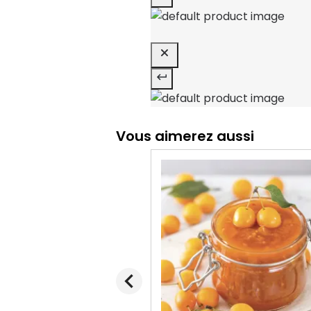
Vous aimerez aussi
chevron_left