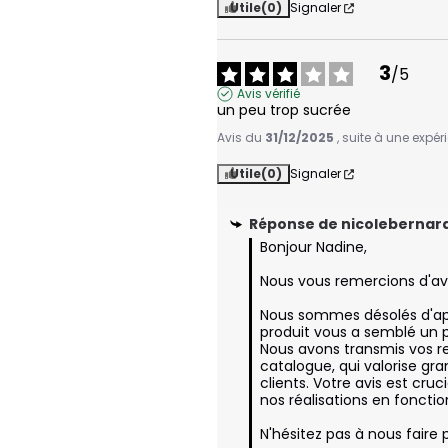
Utile
(0)
Signaler
3
/
5
Avis vérifié
un peu trop sucrée
Avis du
31/12/2025
, suite à une expé
Utile
(0)
Signaler
Réponse de
nicolebernard
Bonjour Nadine,

Nous vous remercions d'avo
Nous sommes désolés d'app
produit vous a semblé un pe
Nous avons transmis vos r
catalogue, qui valorise gr
clients. Votre avis est cruc
nos réalisations en fonctio
N'hésitez pas à nous faire 