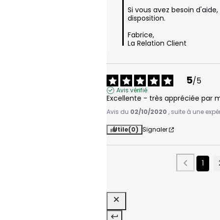
Si vous avez besoin d'aide
disposition.

Fabrice,

La Relation Client
5
/
5
Avis vérifié
Excellente - très appréciée par 
Avis du
02/10/2020
, suite à une exp
Utile
(0)
Signaler
1