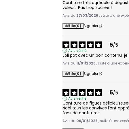
Confiture très agréable à déguste
valeur.  Pas trop sucrée !
Avis du
27/03/2026
, suite à une exp
Utile
(0)
Signaler
5
/
5
Avis vérifié
Joli pot avec un bon contenu  
Avis du
11/01/2026
, suite à une expé
Utile
(0)
Signaler
5
/
5
Avis vérifié
Confiture de figues délicieuse,se
Noél tous les convives l'ont appr
fans de confitures.
Avis du
06/01/2026
, suite à une exp