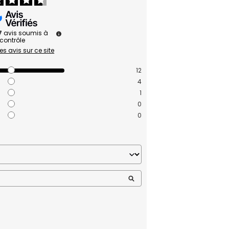
7
avis soumis à
contrôle
les avis sur ce site
12
4
1
0
0