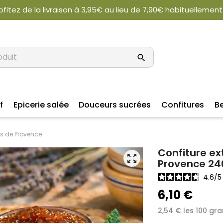
ofitez de la livraison à 3,95€ au lieu de 7,90€ habituellement
f
Epicerie salée
Douceurs sucrées
Confitures
B
es de Provence
Confiture ex
zoom_out_map
Provence 24
4.6
/
6,10 €
2,54 € les 100 g