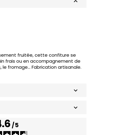
keyboard_arrow_up
sement fruitée, cette confiture se
pain frais ou en accompagnement de
le fromage... Fabrication artisanale.
keyboard_arrow_down
keyboard_arrow_down
4.6
/
5