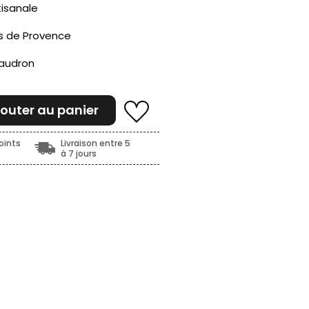
tisanale
es de Provence
haudron
jouter au panier
oints
Livraison entre 5
à 7 jours