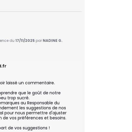
rience du
17/11/2025
par
NADINE G.
.fr
ir laissé un commentaire.

rendre que le goût de notre 
u trop sucré. 

emarques au Responsable du 
andement les suggestions de nos 
ial pour nous permettre d'ajuster 
n de vos préférences et besoins.

part de vos suggestions !
