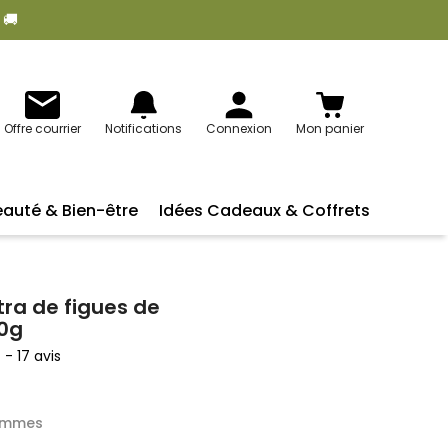
 🚚
Offre courrier
Notifications
Connexion
Mon panier
eauté & Bien-être
Idées Cadeaux & Coffrets
tra de figues de
0g
5
-
17
avis
rammes