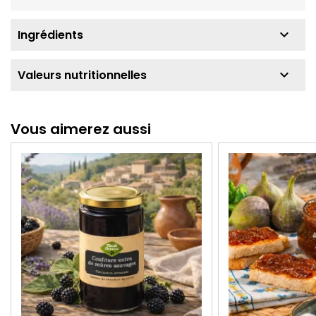
keyboard_arrow_down
Ingrédients
keyboard_arrow_down
Valeurs nutritionnelles
Vous aimerez aussi