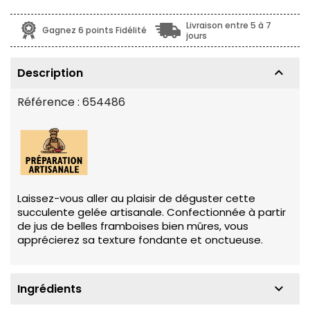
Livraison entre 5 à 7
Gagnez 6 points Fidélité
jours
keyboard_arrow_up
Description
Référence :
654486
Laissez-vous aller au plaisir de déguster cette
succulente gelée artisanale. Confectionnée à partir
de jus de belles framboises bien mûres, vous
apprécierez sa texture fondante et onctueuse.
keyboard_arrow_down
Ingrédients