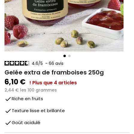
4.6
/
5
-
66
avis
Gelée extra de framboises 250g
6,10 €
! Plus que 4 articles
2,44 € les 100 grammes
done
Riche en fruits
done
Texture lisse et brillante
done
Goût acidulé