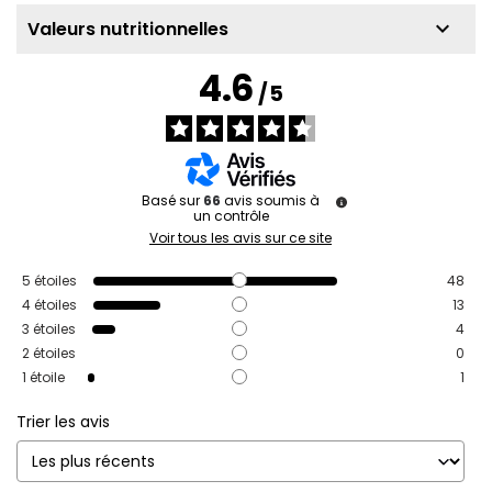
keyboard_arrow_down
Valeurs nutritionnelles
4.6
/
5
Basé sur
66
avis soumis à
un contrôle
Voir tous les avis sur ce site
5
étoiles
48
4
étoiles
13
3
étoiles
4
2
étoiles
0
1
étoile
1
Trier les avis