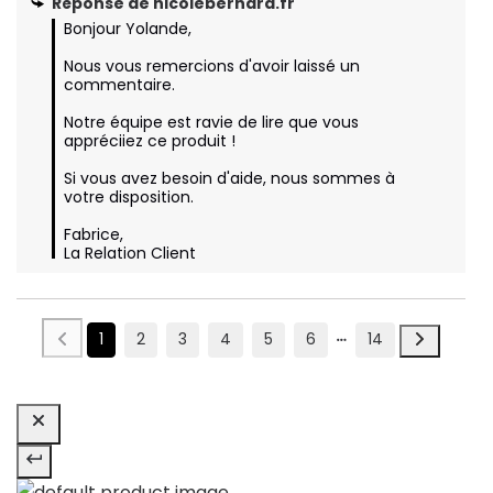
Réponse de
nicolebernard.fr
Bonjour Yolande,

Nous vous remercions d'avoir laissé un 
commentaire.

Notre équipe est ravie de lire que vous 
appréciiez ce produit ! 

Si vous avez besoin d'aide, nous sommes à 
votre disposition.

Fabrice,

La Relation Client
1
2
3
4
5
6
14