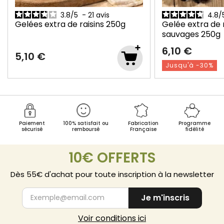
is
4.8
/
5
-
32
avis
s
250g
Gelée extra de myrtilles
Gelé
sauvages
250g
Cor
6,10 €
6,40
4,2
Jusqu'à -30%
Paiement
100% satisfait ou
Fabrication
Programme
sécurisé
remboursé
Française
fidélité
10€ OFFERTS
Dès 55€ d'achat pour toute inscription à la newsletter
Je m'inscris
Voir conditions ici