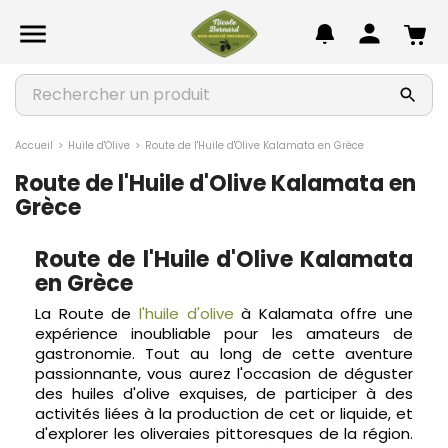
chevron_left
chevron_left
chevron_left
chevron_left
chevron_left
chevron_left
chevron_left
Autour de l'olive
Apéritif
Epicerie salée
Douceurs sucrées
Confitures
Beauté & Bien-être
Idées Cadeaux & Coffrets

chevron_right
chevron_right
chevron_right
chevron_right
chevron_right
chevron_right
chevron_right
TOUT VOIR
TOUT VOIR
TOUT VOIR
TOUT VOIR
TOUT VOIR
TOUT VOIR
TOUT VOIR
chevron_right
chevron_right
chevron_right
chevron_right
chevron_right
chevron_right
chevron_right
Huiles d’olive
Charcuteries
Accompagnements
Biscuits & Desserts
Confitures
Bougies Parfumées
Coffrets Cadeaux
Accueil
Huile d'Olive
Route de l'Huile d'Olive Kalamata en Grèce
Route de l'Huile d'Olive Kalamata en
chevron_right
chevron_right
chevron_right
chevron_right
chevron_right
chevron_right
chevron_right
Olives et préparations
Limonades
Plats cuisinés
Chocolats
Gelées
Compléments alimentaires
Idées Cadeaux
Grèce
chevron_right
chevron_right
chevron_right
chevron_right
chevron_right
chevron_right
Recettes gourmandes
Tartinables
Sauces & Condiments
Confiseries
Marmelades
Cosmétiques Provençaux
Route de l'Huile d'Olive Kalamata
en Grèce
chevron_right
chevron_right
Saveurs de la mer
Miel et produits de la ruche
La Route de
l'huile d'olive
à Kalamata offre une
expérience inoubliable pour les amateurs de
chevron_right
Soupes
gastronomie. Tout au long de cette aventure
passionnante, vous aurez l'occasion de déguster
des huiles d'olive exquises, de participer à des
activités liées à la production de cet or liquide, et
d'explorer les oliveraies pittoresques de la région.