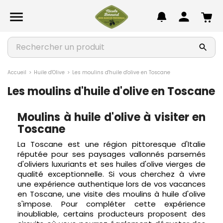
chevron_left
chevron_left
chevron_left
chevron_left
chevron_left
chevron_left
chevron_left
Autour de l'olive
Apéritif
Epicerie salée
Douceurs sucrées
Confitures
Beauté & Bien-être
Idées Cadeaux & Coffrets

chevron_right
chevron_right
chevron_right
chevron_right
chevron_right
chevron_right
chevron_right
TOUT VOIR
TOUT VOIR
TOUT VOIR
TOUT VOIR
TOUT VOIR
TOUT VOIR
TOUT VOIR
chevron_right
chevron_right
chevron_right
chevron_right
chevron_right
chevron_right
chevron_right
Huiles d’olive
Charcuteries
Accompagnements
Biscuits & Desserts
Confitures
Bougies Parfumées
Coffrets Cadeaux
Accueil
Huile d'Olive
Les moulins d'huile d'olive en Toscane
Les moulins d'huile d'olive en Toscane
chevron_right
chevron_right
chevron_right
chevron_right
chevron_right
chevron_right
chevron_right
Olives et préparations
Limonades
Plats cuisinés
Chocolats
Gelées
Compléments alimentaires
Idées Cadeaux
Moulins à huile d'olive à visiter en
chevron_right
chevron_right
chevron_right
chevron_right
chevron_right
chevron_right
Recettes gourmandes
Tartinables
Sauces & Condiments
Confiseries
Marmelades
Cosmétiques Provençaux
Toscane
La Toscane est une région pittoresque d'Italie
chevron_right
chevron_right
Saveurs de la mer
Miel et produits de la ruche
réputée pour ses paysages vallonnés parsemés
d'oliviers luxuriants et ses huiles d'olive vierges de
chevron_right
qualité exceptionnelle. Si vous cherchez à vivre
Soupes
une expérience authentique lors de vos vacances
en Toscane, une visite des moulins à huile d'olive
s'impose. Pour compléter cette expérience
inoubliable, certains producteurs proposent des